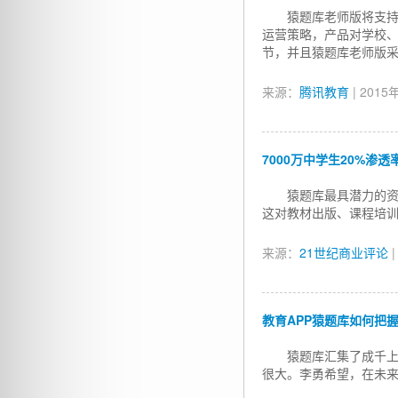
猿题库老师版将支
运营策略，产品对学校
节，并且猿题库老师版
来源：
腾讯教育
| 2015
7000万中学生20%渗
猿题库最具潜力的
这对教材出版、课程培
来源：
21世纪商业评论
|
教育APP猿题库如何把
猿题库汇集了成千
很大。李勇希望，在未来