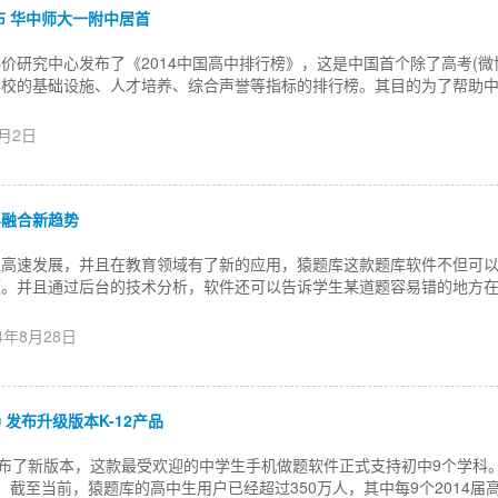
布 华中师大一附中居首
价研究中心发布了《2014中国高中排行榜》，这是中国首个除了高考(微
学校的基础设施、人才培养、综合声誉等指标的排行榜。其目的为了帮助
9月2日
界融合新趋势
入高速发展，并且在教育领域有了新的应用，猿题库这款题库软件不但可
题。并且通过后台的技术分析，软件还可以告诉学生某道题容易错的地方
14年8月28日
发布升级版本K-12产品
发布了新版本，这款最受欢迎的中学生手机做题软件正式支持初中9个学科
。截至当前，猿题库的高中生用户已经超过350万人，其中每9个2014届