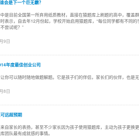
：谁会是下一个巨无霸？
一中是目前全国第一所弃用纸质教材，直接在猿题库上刷题的高中，覆盖
时表示，自去年12月份起，学校开始启用猿题库，“每位同学都有不同的
不尝试呢？”
2月9日
014年度最佳创业公司
，让你可以随时随地做题解题。它是孩子们的伴侣，家长们的伙伴，也是
2月8日
认可远超预期
到来自家长的表扬，甚至不少家长因为孩子使用猿题库，主动为孩子更换
题库团队最有成就感的事情。